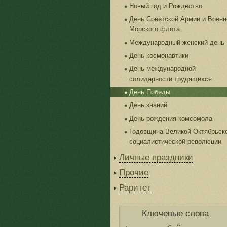
Новый год и Рождество
День Советской Армии и Военн
Морского флота
Международный женский день
День космонавтики
День международной
солидарности трудящихся
День Победы
День знаний
День рождения комсомола
Годовщина Великой Октябрьск
социалистической революции
Личные праздники
Прочие
Раритет
Ключевые слова