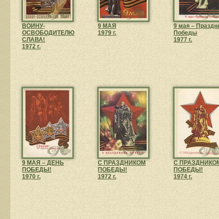
ВОИНУ-
9 МАЯ
9 мая – Праздн
ОСВОБОДИТЕЛЮ
1979 г.
Победы
СЛАВА!
1977 г.
1972 г.
9 МАЯ – ДЕНЬ
С ПРАЗДНИКОМ
С ПРАЗДНИКО
ПОБЕДЫ!
ПОБЕДЫ!
ПОБЕДЫ!
1970 г.
1972 г.
1974 г.