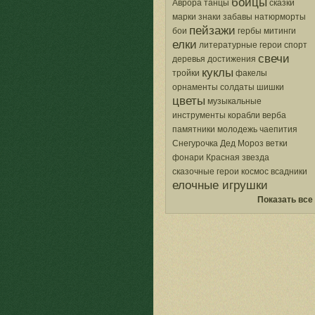
бойцы
Аврора
танцы
сказки
марки
знаки
забавы
натюрморты
пейзажи
бои
гербы
митинги
елки
литературные герои
спорт
свечи
деревья
достижения
куклы
тройки
факелы
орнаменты
солдаты
шишки
цветы
музыкальные
инструменты
корабли
верба
памятники
молодежь
чаепития
Снегурочка
Дед Мороз
ветки
фонари
Красная звезда
сказочные герои
космос
всадники
елочные игрушки
Показать все