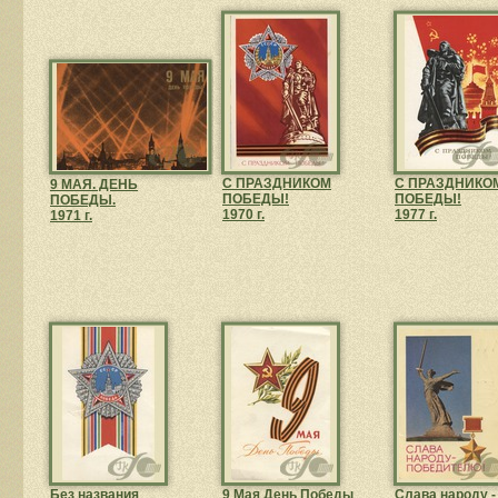
С ПРАЗДНИКОМ
С ПРАЗДНИКО
9 МАЯ. ДЕНЬ
ПОБЕДЫ!
ПОБЕДЫ!
ПОБЕДЫ.
1970 г.
1977 г.
1971 г.
Без названия
9 Мая День Победы
Слава народу -