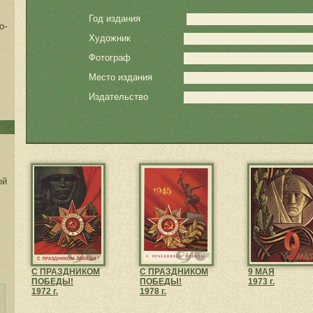
Год издания
о-
Художник
Фотограф
Место издания
Издательство
ой
С ПРАЗДНИКОМ
С ПРАЗДНИКОМ
9 МАЯ
ПОБЕДЫ!
ПОБЕДЫ!
1973 г.
1972 г.
1978 г.