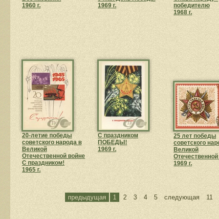
1960 г.
1969 г.
победителю
1968 г.
20-летие победы
С праздником
25 лет победы
советского народа в
ПОБЕДЫ!
советского нар
Великой
1969 г.
Великой
Отечественной войне
Отечественной
С праздником!
1969 г.
1965 г.
предыдущая
1
2
3
4
5
следующая
11