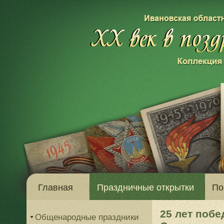
Главная
Праздничные открытки
По
25 лет побе
Общенародные праздники