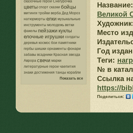
сказочные герои
Снегурочка
Название:
цветы
бойцы
спорт
сказки
Великой 
митинги
тройки
верба
Дед Мороз
елки
натюрморты
музыкальные
Художник
инструменты
молодежь
ветки
пейзажи
куклы
Место изд
факелы
елочные игрушки
солдаты
Издатель
деревья
космос
бои
памятники
гербы
шишки
орнаменты
фонари
Год издан
забавы
всадники
Красная звезда
Теги:
наг
свечи
Аврора
марки
литературные герои
чаепития
№ в катал
знаки
достижения
танцы
корабли
Ссылка на
Показать все
https://bi
Поделиться: