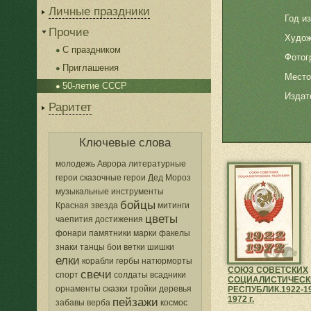
Личные праздники
Год и
Прочие
Худож
С праздником
Фотог
Приглашения
Место
50-летие СССР
Издат
Раритет
Ключевые слова
молодежь
Аврора
литературные
герои
сказочные герои
Дед Мороз
музыкальные инструменты
бойцы
Красная звезда
митинги
цветы
чаепития
достижения
фонари
памятники
марки
факелы
знаки
танцы
бои
ветки
шишки
елки
корабли
гербы
натюрморты
СОЮЗ СОВЕТСКИХ
свечи
спорт
солдаты
всадники
СОЦИАЛИСТИЧЕСК
орнаменты
сказки
тройки
деревья
РЕСПУБЛИК.1922-1
1972 г.
пейзажи
забавы
верба
космос