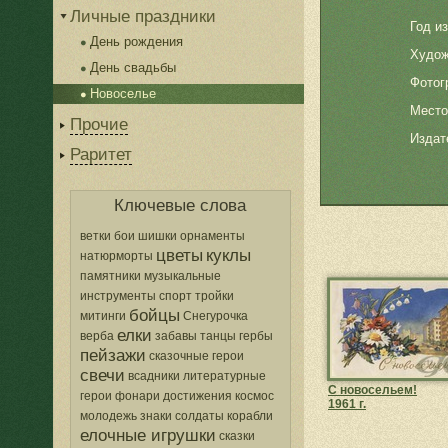
Личные праздники
Год и
День рождения
Худож
День свадьбы
Фотог
Новоселье
Место
Прочие
Издат
Раритет
Ключевые слова
ветки
бои
шишки
орнаменты
цветы
куклы
натюрморты
памятники
музыкальные
инструменты
спорт
тройки
бойцы
митинги
Снегурочка
елки
верба
забавы
танцы
гербы
пейзажи
сказочные герои
свечи
всадники
литературные
С новосельем!
герои
фонари
достижения
космос
1961 г.
молодежь
знаки
солдаты
корабли
елочные игрушки
сказки