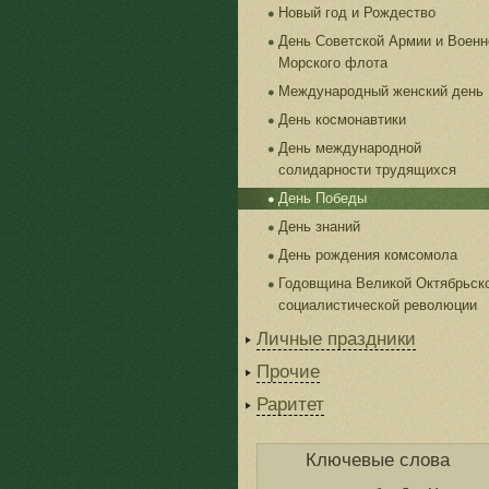
Новый год и Рождество
День Советской Армии и Военн
Морского флота
Международный женский день
День космонавтики
День международной
солидарности трудящихся
День Победы
День знаний
День рождения комсомола
Годовщина Великой Октябрьск
социалистической революции
Личные праздники
Прочие
Раритет
Ключевые слова