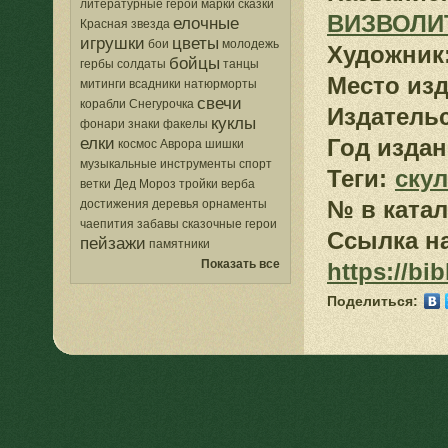
литературные герои
марки
сказки
ВИЗВОЛИ
елочные
Красная звезда
игрушки
цветы
бои
молодежь
Художник
бойцы
гербы
солдаты
танцы
Место изд
митинги
всадники
натюрморты
свечи
корабли
Снегурочка
Издатель
куклы
фонари
знаки
факелы
елки
Год издан
космос
Аврора
шишки
музыкальные инструменты
спорт
Теги:
ску
ветки
Дед Мороз
тройки
верба
№ в катал
достижения
деревья
орнаменты
чаепития
забавы
сказочные герои
Ссылка на
пейзажи
памятники
Показать все
https://bi
Поделиться: