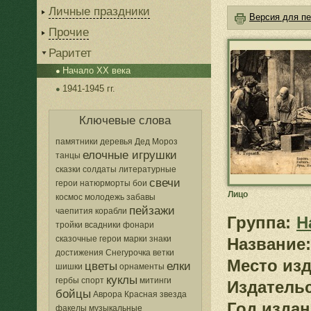
Личные праздники
Версия для пе
Прочие
Раритет
Начало XX века
1941-1945 гг.
Ключевые слова
памятники
деревья
Дед Мороз
елочные игрушки
танцы
сказки
солдаты
литературные
свечи
герои
натюрморты
бои
Лицо
космос
молодежь
забавы
пейзажи
чаепития
корабли
Группа:
Н
тройки
всадники
фонари
сказочные герои
марки
знаки
Название:
достижения
Снегурочка
ветки
Место изд
цветы
елки
шишки
орнаменты
куклы
гербы
спорт
митинги
Издатель
бойцы
Аврора
Красная звезда
Год издан
факелы
музыкальные