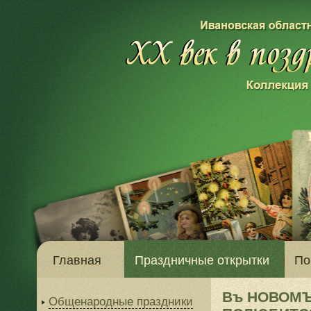
Главная
Праздничные открытки
По
Въ НОВОМЪ
Общенародные праздники