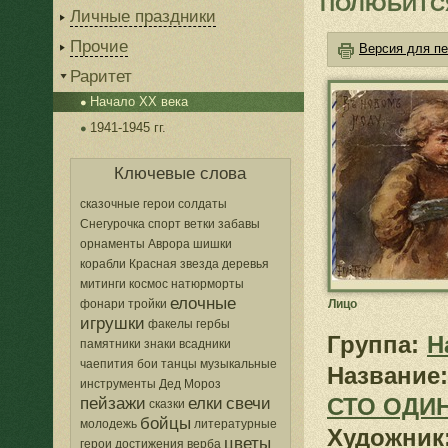
ПОЛЮБИТС
Личные праздники
Прочие
Версия для пе
Раритет
Начало XX века
1941-1945 гг.
Ключевые слова
сказочные герои
солдаты
Снегурочка
спорт
ветки
забавы
орнаменты
Аврора
шишки
корабли
Красная звезда
деревья
митинги
космос
натюрморты
елочные
фонари
тройки
Лицо
игрушки
факелы
гербы
Группа:
Н
памятники
знаки
всадники
чаепития
бои
танцы
музыкальные
Название:
инструменты
Дед Мороз
СТО ОДИ
пейзажи
елки
свечи
сказки
бойцы
молодежь
литературные
Художник
цветы
герои
достижения
верба