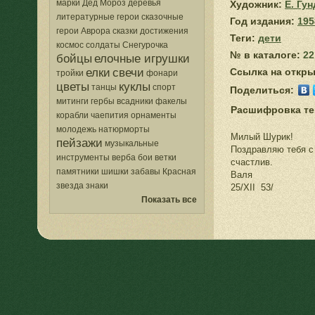
марки
Дед Мороз
деревья
Художник:
Е. Гу
литературные герои
сказочные
Год издания:
195
герои
Аврора
сказки
достижения
Теги:
дети
космос
солдаты
Снегурочка
№ в каталоге:
22
бойцы
елочные игрушки
елки
свечи
Ссылка на откры
тройки
фонари
цветы
куклы
танцы
спорт
Поделиться:
митинги
гербы
всадники
факелы
Расшифровка тек
корабли
чаепития
орнаменты
молодежь
натюрморты
Милый Шурик!
пейзажи
музыкальные
Поздравляю тебя с
инструменты
верба
бои
ветки
счастлив.
памятники
шишки
забавы
Красная
Валя
звезда
знаки
25/XII 53/
Показать все