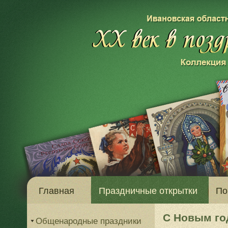
Главная
Праздничные открытки
По
С Новым го
Общенародные праздники