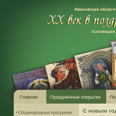
Главная
Праздничные открытки
По
С новым го
Общенародные праздники