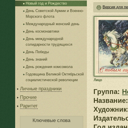
Новый год и Рождество
Версия для пе
День Советской Армии и Военно-
Морского флота
Международный женский день
День космонавтики
День международной
солидарности трудящихся
День Победы
День знаний
День рождения комсомола
Годовщина Великой Октябрьской
социалистической революции
Лицо
Личные праздники
Группа:
Н
Прочие
Название:
Раритет
Художник
Издатель
Ключевые слова
Год издан