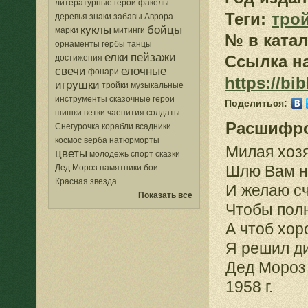
литературные герои
факелы
Теги:
тро
деревья
знаки
забавы
Аврора
куклы
бойцы
марки
митинги
№ в катал
орнаменты
гербы
танцы
елки
пейзажи
Ссылка на
достижения
свечи
елочные
фонари
https://bi
игрушки
тройки
музыкальные
инструменты
сказочные герои
Поделиться:
шишки
ветки
чаепития
солдаты
Расшифров
Снегурочка
корабли
всадники
космос
верба
натюрморты
Милая хозя
цветы
молодежь
спорт
сказки
Шлю Вам ни
Дед Мороз
памятники
бои
Красная звезда
И желаю сч
Показать все
Чтобы пол
А чтоб хор
Я решил д
Дед Мороз
1958 г.