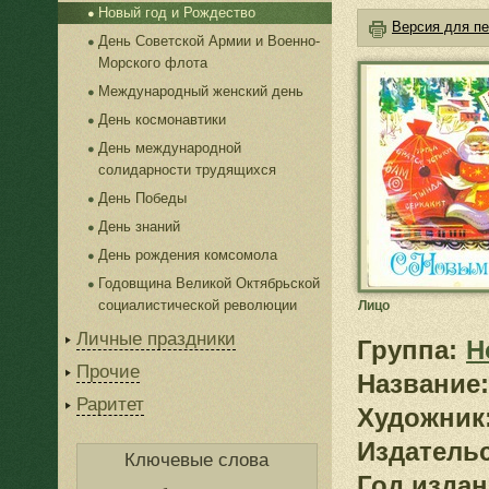
Новый год и Рождество
Версия для пе
День Советской Армии и Военно-
Морского флота
Международный женский день
День космонавтики
День международной
солидарности трудящихся
День Победы
День знаний
День рождения комсомола
Годовщина Великой Октябрьской
социалистической революции
Лицо
Личные праздники
Группа:
Н
Прочие
Название:
Раритет
Художник
Издатель
Ключевые слова
Год издан