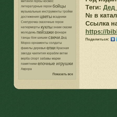
митинги
гербы
космос
бойцы
Теги:
Дед
литературные герои
музыкальные инструменты
тройки
№ в катал
цветы
достижения
всадники
Ссылка на
Снегурочка
сказочные герои
куклы
натюрморты
знаки
сказки
https://bi
пейзажи
молодежь
фонари
свечи
танцы
бои
шишки
Дед
Поделиться:
Мороз
орнаменты
солдаты
елки
факелы
деревья
Красная
звезда
чаепития
корабли
ветки
верба
спорт
забавы
марки
елочные игрушки
памятники
Аврора
Показать все