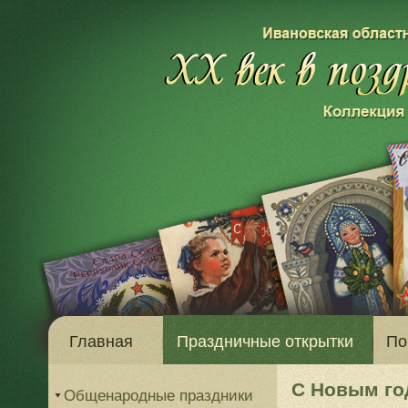
Главная
Праздничные открытки
По
С Новым го
Общенародные праздники