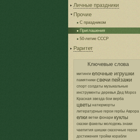
Личные праздники
Прочие
С праздником
Приглашения
50-летие СССР
Раритет
Ключевые слова
елочные игрушки
митинги
свечи
пейзажи
памятники
спорт
солдаты
музыкальные
инструменты
деревья
Дед Мороз
Красная звезда
бои
верба
цветы
натюрморты
литературные герои
гербы
Аврора
елки
куклы
ветки
фонари
сказки
факелы
молодежь
знаки
чаепития
шишки
сказочные герои
достижения
тройки
корабли