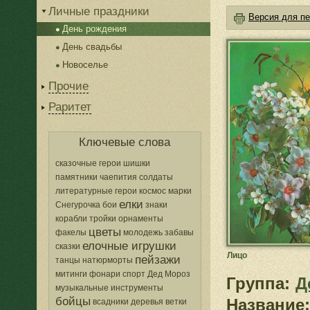
Личные праздники
Версия для пе
День рождения
День свадьбы
Новоселье
Прочие
Раритет
Ключевые слова
сказочные герои
шишки
памятники
чаепития
солдаты
литературные герои
космос
марки
елки
Снегурочка
бои
знаки
корабли
тройки
орнаменты
цветы
факелы
молодежь
забавы
елочные игрушки
сказки
Лицо
пейзажи
танцы
натюрморты
митинги
фонари
спорт
Дед Мороз
Группа:
Д
музыкальные инструменты
бойцы
Название:
всадники
деревья
ветки