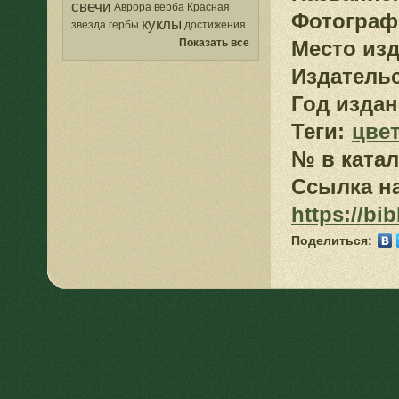
свечи
Аврора
верба
Красная
Фотограф
куклы
звезда
гербы
достижения
Показать все
Место изд
Издатель
Год издан
Теги:
цве
№ в катал
Ссылка на
https://bi
Поделиться: