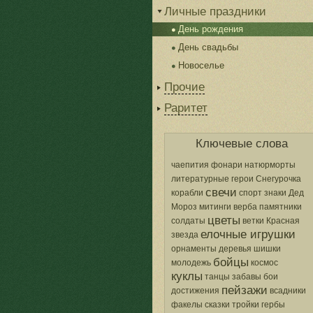
Личные праздники
День рождения
День свадьбы
Новоселье
Прочие
Раритет
Ключевые слова
чаепития
фонари
натюрморты
литературные герои
Снегурочка
свечи
корабли
спорт
знаки
Дед
Мороз
митинги
верба
памятники
цветы
солдаты
ветки
Красная
елочные игрушки
звезда
орнаменты
деревья
шишки
бойцы
молодежь
космос
куклы
танцы
забавы
бои
пейзажи
достижения
всадники
факелы
сказки
тройки
гербы