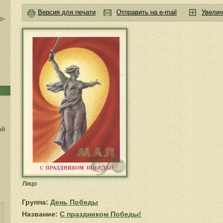
Версия для печати
Отправить на e-mail
Увелич
о-
ой
Лицо
Группа:
День Победы
Название:
С праздником Победы!