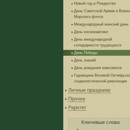
Новый год и Рождество
День Советской Армии и Военн
Морского флота
Международный женский день
День космонавтики
День международной
солидарности трудящихся
День Победы
День знаний
День рождения комсомола
Годовщина Великой Октябрьск
социалистической революции
Личные праздники
Прочие
Раритет
Ключевые слова