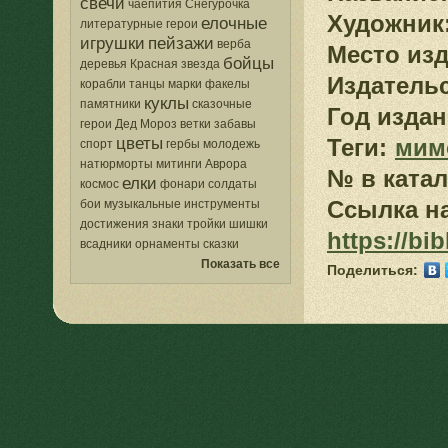
свечи
чаепития
Снегурочка
Художник
елочные
литературные герои
игрушки
пейзажи
верба
Место изд
бойцы
деревья
Красная звезда
Издатель
корабли
танцы
марки
факелы
куклы
памятники
сказочные
Год издан
герои
Дед Мороз
ветки
забавы
цветы
Теги:
мим
спорт
гербы
молодежь
натюрморты
митинги
Аврора
№ в катал
елки
космос
фонари
солдаты
Ссылка на
бои
музыкальные инструменты
достижения
знаки
тройки
шишки
https://bi
всадники
орнаменты
сказки
Показать все
Поделиться: