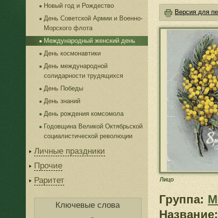
Новый год и Рождество
Версия для пе
День Советской Армии и Военно-
Морского флота
Международный женский день
День космонавтики
День международной
солидарности трудящихся
День Победы
День знаний
День рождения комсомола
Годовщина Великой Октябрьской
социалистической революции
Личные праздники
Прочие
Раритет
Лицо
Группа:
М
Ключевые слова
Название: