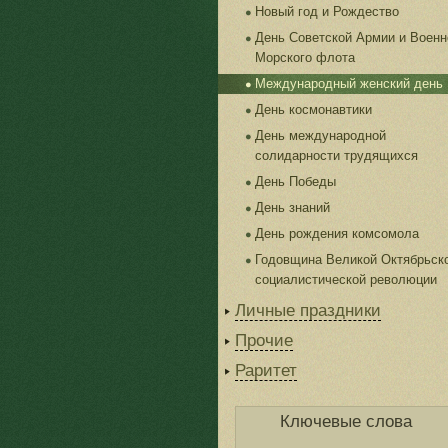
Новый год и Рождество
День Советской Армии и Военн
Морского флота
Международный женский день
День космонавтики
День международной
солидарности трудящихся
День Победы
День знаний
День рождения комсомола
Годовщина Великой Октябрьск
социалистической революции
Личные праздники
Прочие
Раритет
Ключевые слова