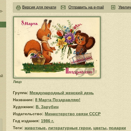
Версия для печати
Отправить на e-mail
Увелич
о-
ой
Лицо
Группа:
Международный женский день
Название:
8 Марта Поздравляю!
Художник:
В. Зарубин
Издательство:
Министерство связи СССР
Год издания:
1986 г.
,
,
,
Теги:
животные
литературные герои
цветы
подарки