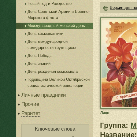
Новый год и Рождество
Версия для пе
День Советской Армии и Военно-
Морского флота
Международный женский день
День космонавтики
День международной
солидарности трудящихся
День Победы
День знаний
День рождения комсомола
Годовщина Великой Октябрьской
социалистической революции
Личные праздники
Прочие
Раритет
Лицо
Группа:
М
Ключевые слова
Название: