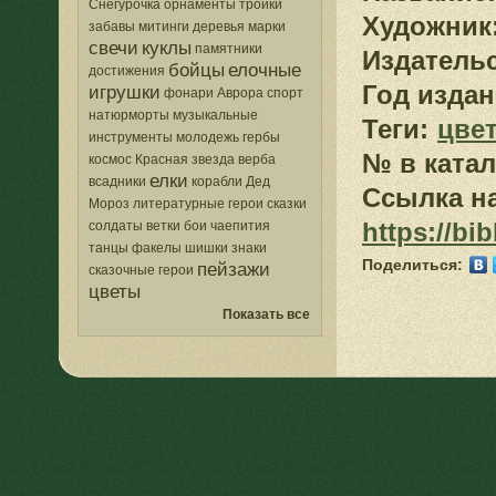
Снегурочка
орнаменты
тройки
Художник
забавы
митинги
деревья
марки
свечи
куклы
памятники
Издатель
бойцы
елочные
достижения
Год издан
игрушки
фонари
Аврора
спорт
натюрморты
музыкальные
Теги:
цве
инструменты
молодежь
гербы
№ в катал
космос
Красная звезда
верба
елки
всадники
корабли
Дед
Ссылка на
Мороз
литературные герои
сказки
https://bi
солдаты
ветки
бои
чаепития
танцы
факелы
шишки
знаки
Поделиться:
пейзажи
сказочные герои
цветы
Показать все