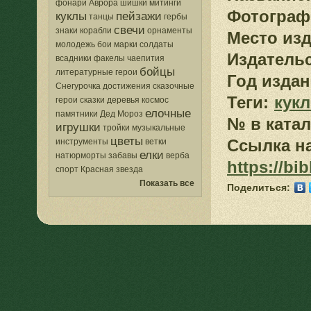
фонари
Аврора
шишки
митинги
Фотограф
куклы
пейзажи
танцы
гербы
свечи
знаки
корабли
орнаменты
Место изд
молодежь
бои
марки
солдаты
Издатель
всадники
факелы
чаепития
бойцы
литературные герои
Год издан
Снегурочка
достижения
сказочные
Теги:
кук
герои
сказки
деревья
космос
елочные
памятники
Дед Мороз
№ в катал
игрушки
тройки
музыкальные
цветы
Ссылка на
инструменты
ветки
елки
натюрморты
забавы
верба
https://bi
спорт
Красная звезда
Показать все
Поделиться: