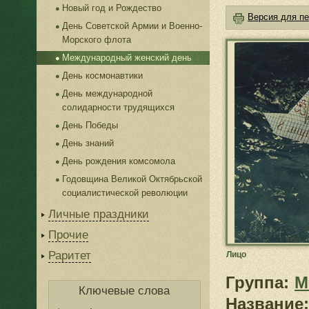
Новый год и Рождество
Версия для пе
День Советской Армии и Военно-
Морского флота
Международный женский день
День космонавтики
День международной
солидарности трудящихся
День Победы
День знаний
День рождения комсомола
Годовщина Великой Октябрьской
социалистической революции
Личные праздники
Прочие
Раритет
Лицо
Группа:
М
Ключевые слова
Название: