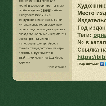
бойцы
тройки
спорт
бои
Художник
корабли
космос
орнаменты
знаки
свечи
гербы
всадники
забавы
Место изд
елочные
Снегурочка
Издатель
игрушки
елки
шишки
сказки
литературные герои
сказочные
Год издан
герои
солдаты
молодежь
Красная
Теги:
орн
звезда
музыкальные инструменты
цветы
верба
митинги
№ в катал
натюрморты
фонари
Аврора
Ссылка на
факелы
танцы
достижения
марки
куклы
памятники
ветки
https://bi
пейзажи
чаепития
Дед Мороз
деревья
Поделиться:
Показать все