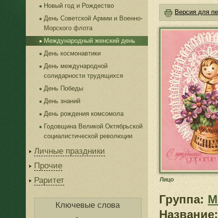
Новый год и Рождество
Версия для пе
День Советской Армии и Военно-
Морского флота
Международный женский день
День космонавтики
День международной
солидарности трудящихся
День Победы
День знаний
День рождения комсомола
Годовщина Великой Октябрьской
социалистической революции
Личные праздники
Прочие
Раритет
Лицо
Группа:
М
Ключевые слова
Название: