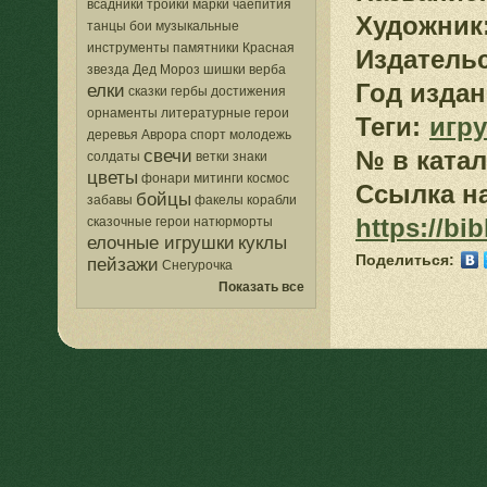
всадники
тройки
марки
чаепития
Художник
танцы
бои
музыкальные
инструменты
памятники
Красная
Издатель
звезда
Дед Мороз
шишки
верба
Год издан
елки
сказки
гербы
достижения
орнаменты
литературные герои
Теги:
игр
деревья
Аврора
спорт
молодежь
свечи
№ в катал
солдаты
ветки
знаки
цветы
фонари
митинги
космос
Ссылка на
бойцы
забавы
факелы
корабли
https://bi
сказочные герои
натюрморты
елочные игрушки
куклы
Поделиться:
пейзажи
Снегурочка
Показать все