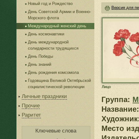
Новый год и Рождество
Версия для пе
День Советской Армии и Военно-
Морского флота
Международный женский день
День космонавтики
День международной
солидарности трудящихся
День Победы
День знаний
День рождения комсомола
Годовщина Великой Октябрьской
социалистической революции
Лицо
Личные праздники
Группа:
М
Прочие
Название:
Раритет
Художник
Место изд
Ключевые слова
Издатель