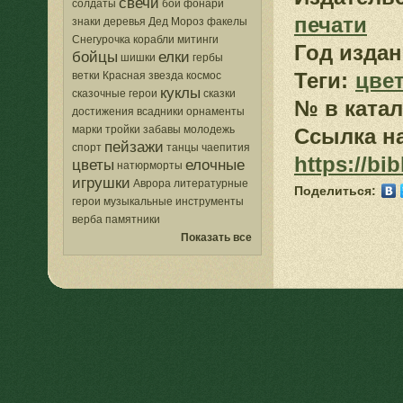
свечи
солдаты
бои
фонари
печати
знаки
деревья
Дед Мороз
факелы
Снегурочка
корабли
митинги
Год издан
бойцы
елки
шишки
гербы
Теги:
цве
ветки
Красная звезда
космос
куклы
сказочные герои
сказки
№ в катал
достижения
всадники
орнаменты
марки
тройки
забавы
молодежь
Ссылка на
пейзажи
спорт
танцы
чаепития
https://bi
цветы
елочные
натюрморты
игрушки
Аврора
литературные
Поделиться:
герои
музыкальные инструменты
верба
памятники
Показать все