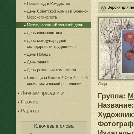
Новый год и Рождество
Версия для пе
День Советской Армии и Военно-
Морского флота
Международный женский день
День космонавтики
День международной
солидарности трудящихся
День Победы
День знаний
День рождения комсомола
Годовщина Великой Октябрьской
социалистической революции
Лицо
Личные праздники
Группа:
М
Прочие
Название:
Раритет
Художник
Фотограф
Ключевые слова
Издатель