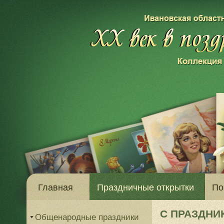
Главная
Праздничные открытки
По
С ПРАЗДНИ
Общенародные праздники