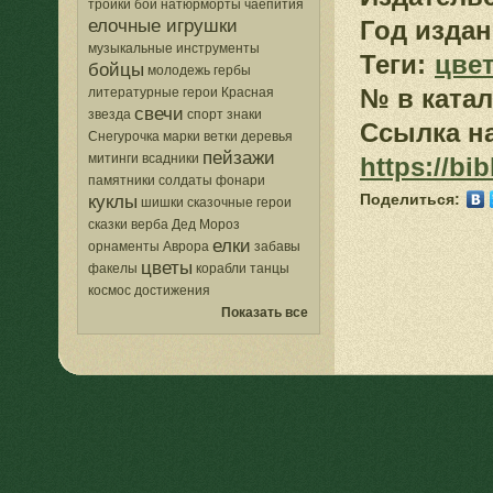
тройки
бои
натюрморты
чаепития
елочные игрушки
Год издан
музыкальные инструменты
Теги:
цве
бойцы
молодежь
гербы
№ в катал
литературные герои
Красная
свечи
звезда
спорт
знаки
Ссылка на
Снегурочка
марки
ветки
деревья
пейзажи
митинги
всадники
https://bi
памятники
солдаты
фонари
Поделиться:
куклы
шишки
сказочные герои
сказки
верба
Дед Мороз
елки
орнаменты
Аврора
забавы
цветы
факелы
корабли
танцы
космос
достижения
Показать все