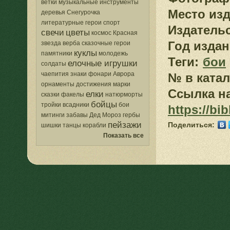
ветки
музыкальные инструменты
Место изд
деревья
Снегурочка
литературные герои
спорт
Издатель
свечи
цветы
космос
Красная
Год издан
звезда
верба
сказочные герои
куклы
памятники
молодежь
Теги:
бои
елочные игрушки
солдаты
чаепития
знаки
фонари
Аврора
№ в катал
орнаменты
достижения
марки
Ссылка на
елки
сказки
факелы
натюрморты
бойцы
тройки
всадники
бои
https://bi
митинги
забавы
Дед Мороз
гербы
пейзажи
Поделиться:
шишки
танцы
корабли
Показать все