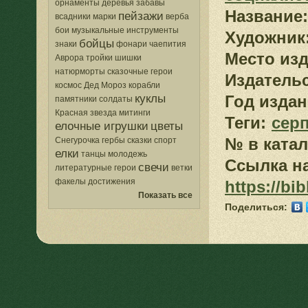
орнаменты
деревья
забавы
Название:
пейзажи
всадники
марки
верба
бои
музыкальные инструменты
Художник
бойцы
знаки
фонари
чаепития
Место изд
Аврора
тройки
шишки
натюрморты
сказочные герои
Издатель
космос
Дед Мороз
корабли
куклы
Год издан
памятники
солдаты
Красная звезда
митинги
Теги:
серп
елочные игрушки
цветы
№ в катал
Снегурочка
гербы
сказки
спорт
елки
танцы
молодежь
Ссылка на
свечи
литературные герои
ветки
факелы
достижения
https://bi
Показать все
Поделиться: