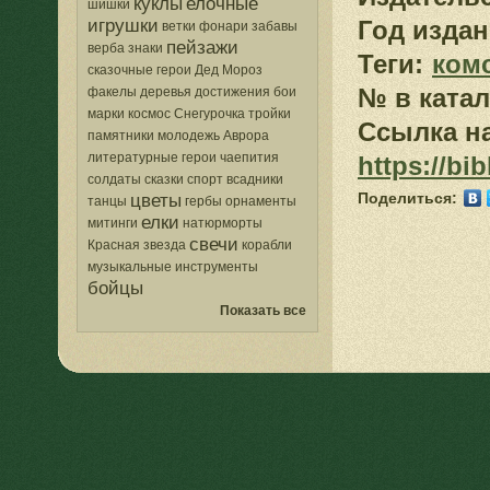
куклы
елочные
шишки
игрушки
Год издан
ветки
фонари
забавы
пейзажи
верба
знаки
Теги:
ком
сказочные герои
Дед Мороз
№ в катал
факелы
деревья
достижения
бои
марки
космос
Снегурочка
тройки
Ссылка на
памятники
молодежь
Аврора
литературные герои
чаепития
https://bi
солдаты
сказки
спорт
всадники
Поделиться:
цветы
танцы
гербы
орнаменты
елки
митинги
натюрморты
свечи
Красная звезда
корабли
музыкальные инструменты
бойцы
Показать все