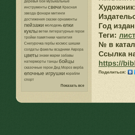
деревья
бои
музыкальные
Художник
свечи
инструменты
Красная
звезда
фонари
митинги
Издатель
достижения
сказки
орнаменты
Год издан
пейзажи
елки
молодежь
куклы
ветки
литературные герои
Теги:
лис
тройки
памятники
чаепития
№ в катал
Снегурочка
гербы
космос
шишки
солдаты
факелы
всадники
Аврора
Ссылка на
цветы
знаки
марки
забавы
бойцы
https://bi
натюрморты
танцы
сказочные герои
Дед Мороз
верба
Поделиться:
елочные игрушки
корабли
спорт
Показать все