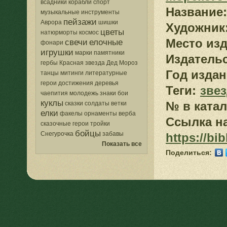
всадники
корабли
спорт
Название:
музыкальные инструменты
пейзажи
Аврора
шишки
Художник
цветы
натюрморты
космос
Место изд
свечи
елочные
фонари
игрушки
марки
памятники
Издатель
гербы
Красная звезда
Дед Мороз
Год издан
танцы
митинги
литературные
герои
достижения
деревья
Теги:
зве
чаепития
молодежь
знаки
бои
куклы
№ в катал
сказки
солдаты
ветки
елки
факелы
орнаменты
верба
Ссылка на
сказочные герои
тройки
бойцы
Снегурочка
забавы
https://bi
Показать все
Поделиться: