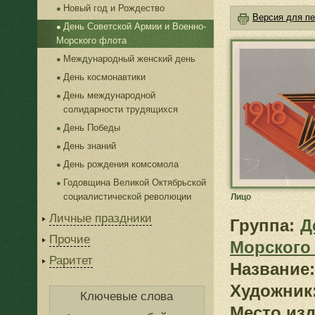
Новый год и Рождество
Версия для пе
День Советской Армии и Военно-
Морского флота
Международный женский день
День космонавтики
День международной
солидарности трудящихся
День Победы
День знаний
День рождения комсомола
Годовщина Великой Октябрьской
социалистической революции
Лицо
Личные праздники
Группа:
Д
Прочие
Морского
Раритет
Название:
Художник
Ключевые слова
Место изд