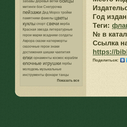
бойцы
забавы
деревья
ветки
Издатель
митинги
бои
Снегурочка
пейзажи
Дед Мороз
тройки
Год издан
цветы
памятники
факелы
куклы
свечи
Теги:
фла
спорт
верба
Красная звезда
литературные
№ в катал
герои
марки
всадники
солдаты
Аврора
сказки
натюрморты
Ссылка на
сказочные герои
знаки
https://bi
достижения
шишки
чаепития
елки
орнаменты
космос
корабли
Поделиться:
елочные игрушки
гербы
молодежь
музыкальные
инструменты
фонари
танцы
Показать все