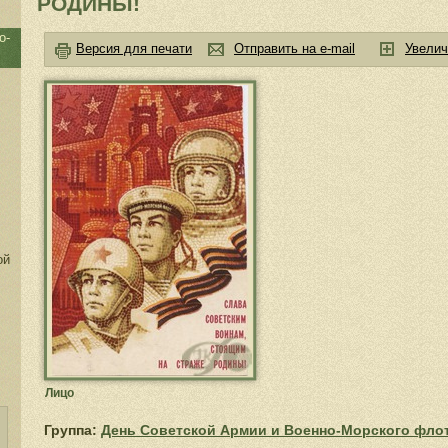
РОДИНЫ!
о-
Версия для печати
Отправить на e-mail
Увелич
ой
Лицо
Группа:
День Советской Армии и Военно-Морского фло