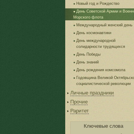
Новый год и Рождество
День Советской Армии и Военн
Морского флота
Международный женский день
День космонавтики
День международной
солидарности трудящихся
День Победы
День знаний
День рождения комсомола
Годовщина Великой Октябрьск
социалистической революции
Личные праздники
Прочие
Раритет
Ключевые слова