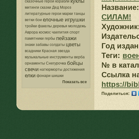
куклы
сказочные герои
корабли
Название:
митинги
сказки
Дед Мороз
литературные герои
марки
танцы
СИЛАМ!
елочные игрушки
ветки
бои
Художник
тройки
факелы
деревья
молодежь
Аврора
космос
чаепития
спорт
Издатель
пейзажи
памятники
гербы
цветы
Год издан
знаки
забавы
солдаты
всадники
Красная звезда
Теги:
вое
музыкальные инструменты
верба
бойцы
№ в катал
орнаменты
Снегурочка
свечи
натюрморты
достижения
Ссылка на
елки
фонари
шишки
Показать все
https://bi
Поделиться: