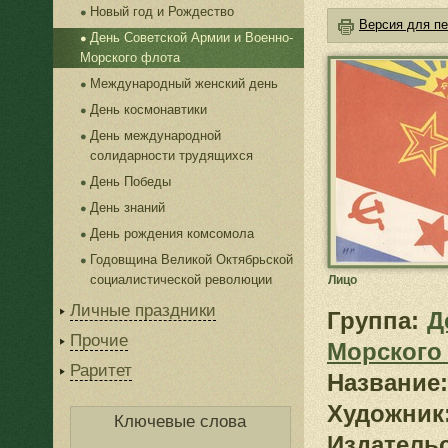
Новый год и Рождество
Версия для пе
День Советской Армии и Военно-
Морского флота
Международный женский день
День космонавтики
День международной
солидарности трудящихся
День Победы
День знаний
День рождения комсомола
Годовщина Великой Октябрьской
социалистической революции
Лицо
Личные праздники
Группа:
Д
Прочие
Морского
Раритет
Название:
Художник
Ключевые слова
Издатель