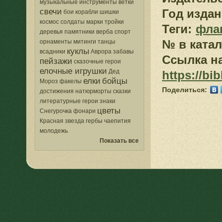
музыкальные инструменты
ветки
свечи
Год издан
бои
корабли
шишки
космос
солдаты
марки
тройки
Теги:
фла
деревья
памятники
верба
спорт
№ в катал
орнаменты
митинги
танцы
куклы
всадники
Аврора
забавы
Ссылка на
пейзажи
сказочные герои
елочные игрушки
Дед
https://bi
елки
бойцы
Мороз
факелы
Поделиться:
достижения
натюрморты
сказки
литературные герои
знаки
цветы
Снегурочка
фонари
Красная звезда
гербы
чаепития
молодежь
Показать все