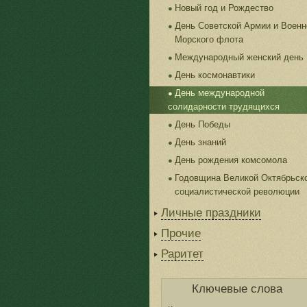
Новый год и Рождество
День Советской Армии и Военн
Морского флота
Международный женский день
День космонавтики
День международной
солидарности трудящихся
День Победы
День знаний
День рождения комсомола
Годовщина Великой Октябрьск
социалистической революции
Личные праздники
Прочие
Раритет
Ключевые слова