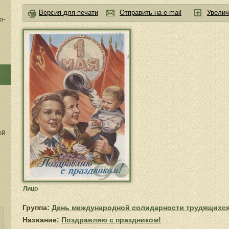
Версия для печати
Отправить на e-mail
Увелич
о-
ой
Лицо
Группа:
День международной солидарности трудящихс
Название:
Поздравляю с праздником!