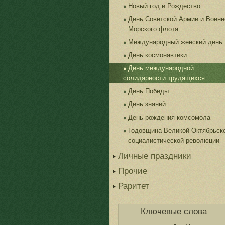
Новый год и Рождество
День Советской Армии и Военн
Морского флота
Международный женский день
День космонавтики
День международной
солидарности трудящихся
День Победы
День знаний
День рождения комсомола
Годовщина Великой Октябрьск
социалистической революции
Личные праздники
Прочие
Раритет
Ключевые слова