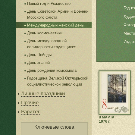
Новый год и Рождество
Год и
День Советской Армии и Военно-
Худож
Морского флота
Фотог
Международный женский день
День космонавтики
Место
День международной
Издат
солидарности трудящихся
День Победы
День знаний
День рождения комсомола
Годовщина Великой Октябрьской
социалистической революции
Личные праздники
Прочие
Раритет
8 МАРТА
1976 г.
Ключевые слова