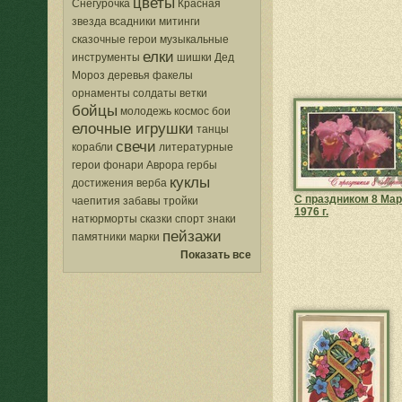
цветы
Снегурочка
Красная
звезда
всадники
митинги
сказочные герои
музыкальные
елки
инструменты
шишки
Дед
Мороз
деревья
факелы
орнаменты
солдаты
ветки
бойцы
молодежь
космос
бои
елочные игрушки
танцы
свечи
корабли
литературные
герои
фонари
Аврора
гербы
куклы
достижения
верба
С праздником 8 Мар
чаепития
забавы
тройки
1976 г.
натюрморты
сказки
спорт
знаки
пейзажи
памятники
марки
Показать все